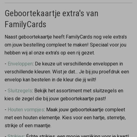
Geboortekaartje extra's van
FamilyCards
Naast geboortekaartje heeft FamilyCards nog vele extra's
om jouw bestelling compleet te maken! Speciaal voor jou
hebben wij al onze extra's op een rij gezet.
-
Enveloppen
: De keuze uit verschillende enveloppen in
verschillende kleuren. Wist je dat... Je bij jou proefdruk een
envelop kan bestelen in de kleur die jij wilt!
-
Sluitzegels
: Bekijk het assortiment met sluitzegels en
kies de zegel die bij jouw geboortekaartje past!
-
Houten vormpjes
: Maak jouw geboortekaartje compleet
met een houten elementje. Kies voor een hartje, sterretje,
strikje of een maantje.
-
Strikjes
: Échte strikjes, een mooie verrijking voor je kaart!