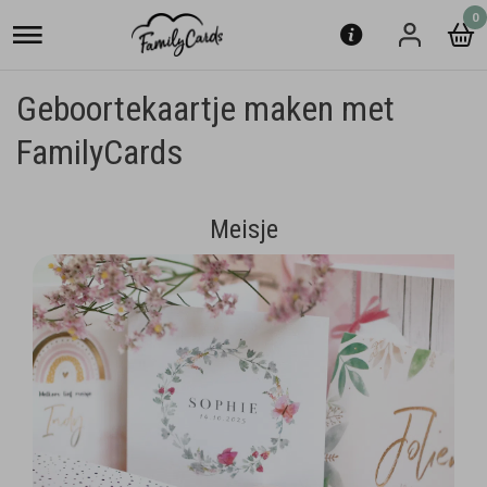
0
Geboortekaartje maken met
FamilyCards
Meisje