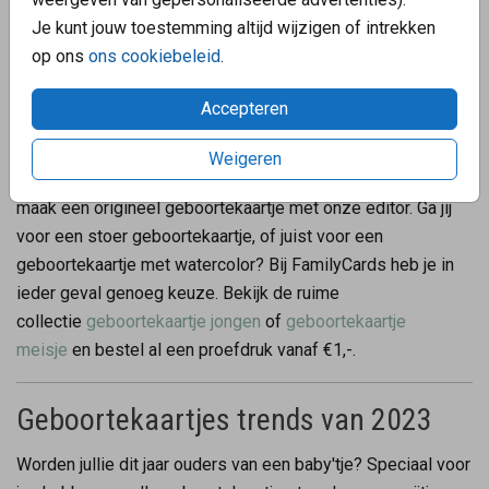
Je kunt jouw toestemming altijd wijzigen of intrekken
op ons
ons cookiebeleid
.
Geboortekaartjes
Accepteren
Binnenkort worden jullie ouders van een prachtig wondertje.
Om dit speciale moment te vieren, kan je familie en
Weigeren
vrienden uitnodigen met een uniek geboortekaartje. Kies of
maak een origineel geboortekaartje met onze editor. Ga jij
voor een stoer geboortekaartje, of juist voor een
geboortekaartje met watercolor? Bij FamilyCards heb je in
ieder geval genoeg keuze. Bekijk de ruime
collectie
geboortekaartje jongen
of
geboortekaartje
meisje
en bestel al een proefdruk vanaf €1,-.
Geboortekaartjes trends van 2023
Worden jullie dit jaar ouders van een baby'tje? Speciaal voor