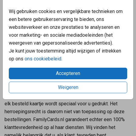
(Woudenbergseweg 21, 3707 HW ZEIST) of te
Wij gebruiken cookies en vergelijkbare technieken om
overhandigen. U bent op tijd als u de goederen terugstuurt
een betere gebruikerservaring te bieden, ons
voordat de termijn van 14 dagen is verstreken. De directe
websiteverkeer en onze prestaties te analyseren en
kosten van het terugzenden van de goederen komen voor
voor marketing- en sociale mediadoeleinden (het
uw rekening. U bent alleen aansprakelijk voor de
weergeven van gepersonaliseerde advertenties).
waardevermindering van de goederen die het gevolg is van
Je kunt jouw toestemming altijd wijzigen of intrekken
het gebruik van de goederen, dat verder gaat dan nodig is
op ons
ons cookiebeleid
.
om de aard, de kenmerken en de werking van de goederen
vast te stellen.
Accepteren
Weigeren
Retoursturen van maatwerk
De meeste bestellingen op FamilyCards.nl zijn maatwerk,
elk besteld kaartje wordt speciaal voor u gedrukt. Het
herroepingsrecht is daarom niet van toepassing op deze
bestellingen. FamilyCards.nl garandeert echter een 100%
klanttevredenheid op al haar diensten. Wij vinden het
namelijk belangrijk dat u, als klant, tevreden bent.