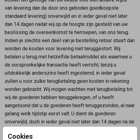
van levering dan de door ons geboden goedkoopste
standaard levering) onverwijld en in ieder geval niet later
dan 14 dagen nadat wij op de hoogte zijn gesteld van uw
beslissing de overeenkomst te herroepen, van ons terug.
Indien je slechts een deel van je bestelling retour stuurt dan
worden de kosten voor levering niet teruggestort. Wij
betalen u terug met hetzelfde betaalmiddel als waarmee u
de oorspronkelijke transactie heeft verricht, tenzij u
uitdrukkelijk anderszins heeft ingestemd; in ieder geval
zullen u voor zulke terugbetaling geen kosten in rekening
worden gebracht. Wij mogen wachten met terugbetaling tot
wij de goederen hebben teruggekregen, of u heeft
aangetoond dat u de goederen heeft teruggezonden, al naar
gelang welk tijdstip eerst valt. U dient de goederen
onverwijld, doch in ieder geval niet later dan 14 dagen na de
dag waarop u het besluit de overeenkomst te herroepen
Cookies
aan ons heeft medegedeeld, aan ons terug te zenden