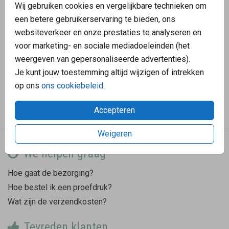
Wij gebruiken cookies en vergelijkbare technieken om
een betere gebruikerservaring te bieden, ons
websiteverkeer en onze prestaties te analyseren en
voor marketing- en sociale mediadoeleinden (het
Heb je een kaart gevonden waar je een echt strikje op wilt?
weergeven van gepersonaliseerde advertenties).
Bestel dan een proefdruk van je kaart, dan ontvang je ook
Je kunt jouw toestemming altijd wijzigen of intrekken
een sampleset van al onze kleuren strikjes. Zo beslis je
op ons
ons cookiebeleid
.
thuis welk strikje het beste bij jouw kaartje past!
Accepteren
Weigeren
We helpen graag
Hoe gaat de bezorging?
Hoe bestel ik een proefdruk?
Wat zijn de verzendkosten?
Tevreden klanten