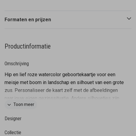
Formaten en prijzen
Productinformatie
Omschrijving
Hip en lief roze watercolor geboortekaartje voor een
meisje met boom in landschap en silhouet van een grote
zus. Personaliseer de kaart zelf met de afbeeldingen
naar jouw eigen gezinssituatie. Andere silhouetjes zijn
Toon meer
te vinden in de afbeeldingen bibliotheek in de editor.
Designer
Collectie