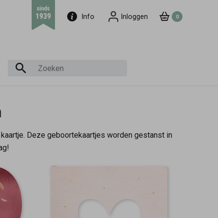
Info
Inloggen
0
m
 kaartje. Deze geboortekaartjes worden gestanst in
ag!