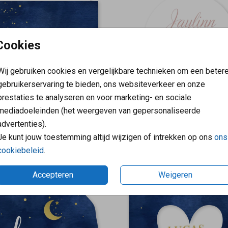
Cookies
Wij gebruiken cookies en vergelijkbare technieken om een beter
gebruikerservaring te bieden, ons websiteverkeer en onze
prestaties te analyseren en voor marketing- en sociale
mediadoeleinden (het weergeven van gepersonaliseerde
advertenties).
Je kunt jouw toestemming altijd wijzigen of intrekken op ons
ons
BIJZONDERE VORM MET FOLIE
BIJZO
cookiebeleid
.
Accepteren
Weigeren