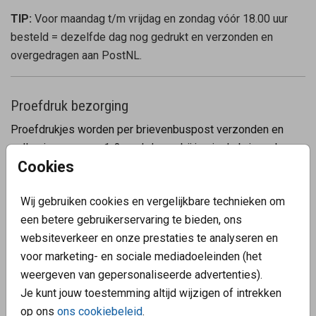
TIP:
Voor maandag t/m vrijdag en zondag vóór 18.00 uur
besteld = dezelfde dag nog gedrukt en verzonden en
overgedragen aan PostNL.
Proefdruk bezorging
Proefdrukjes worden per brievenbuspost verzonden en
zullen in ongeveer 1-3 werkdagen bij jou in de brievenbus
Cookies
liggen, naar België kan dit 3 tot 8 dagen duren.
Wij gebruiken cookies en vergelijkbare technieken om
Weten wanneer je proefdrukje aankomt? Lees hier alles
een betere gebruikerservaring te bieden, ons
over PostNL brievenbus post verzendtijden:
websiteverkeer en onze prestaties te analyseren en
https://www.postnl.nl/klantenservice/algemene-
voor marketing- en sociale mediadoeleinden (het
bezorgdagen-tijden/hoe-laat-bezorging-brievenbuspost/
weergeven van gepersonaliseerde advertenties).
Je kunt jouw toestemming altijd wijzigen of intrekken
Overige informatie
op ons
ons cookiebeleid
.