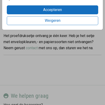
Het is mogelijk om meerdere proefdrukken aan te vragen,
Accepteren
de eerste proefdruk zonder folie kost je slechts € 1, - en
met folie of hout € 2,50. Voor elke volgende proefdruk
Weigeren
betaal je de stukprijs van dezelfde kaart.
Het proefdruksetje ontvang je één keer. Heb je het setje
met envelopkleuren,- en papiersoorten niet ontvangen?
Neem gerust
contact
met ons op, dan sturen we het na.
We helpen graag
Hoe gaat de bezorging?