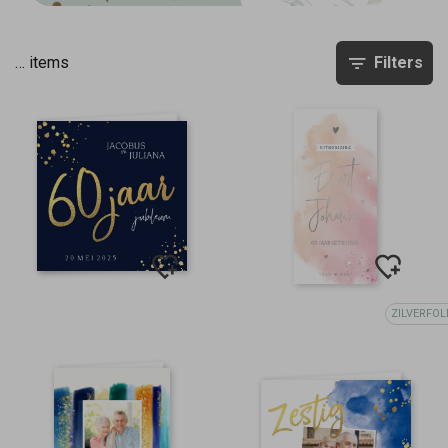
…
items
Filters
ZILVERFOL