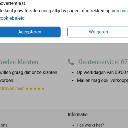
advertenties).
Je kunt jouw toestemming altijd wijzigen of intrekken op ons
ons
cookiebeleid
.
Accepteren
Weigeren
reden klanten
Klantenservice: 07
illen graag dat onze klanten
Op werkdagen van 09:00 t
 worden.
Mailen mag ook: verkoop
streven naar ★★★★★.
Informatie
 ons
Hoe werkt het?