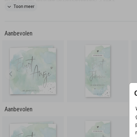
en verzonden. Minimale bestelhoeveelheid: 5 stuks.
Toon meer
Aanbevolen
Aanbevolen