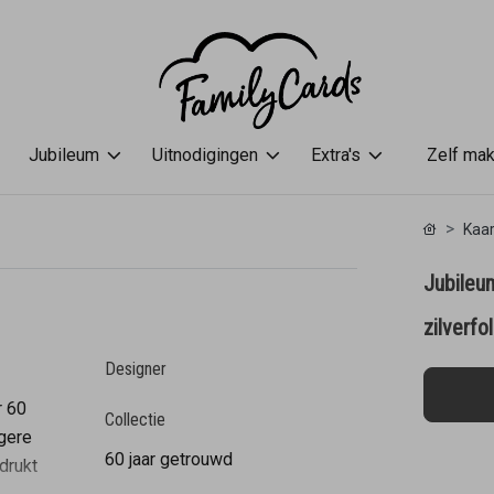
Jubileum
Uitnodigingen
Extra's
Zelf ma
Kaar
Jubileu
zilverfol
Designer
r 60
Collectie
ngere
60 jaar getrouwd
drukt