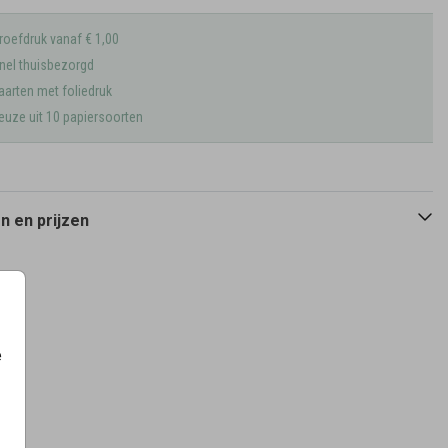
roefdruk vanaf € 1,00
nel thuisbezorgd
aarten met foliedruk
euze uit 10 papiersoorten
 en prijzen
e