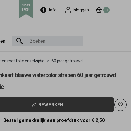
Info
Inloggen
0
ken
ten met folie enkelzijdig
60 jaar getrouwd
mkaart blauwe watercolor strepen 60 jaar getrouwd
ie
BEWERKEN
Bestel gemakkelijk een proefdruk voor
€ 2,50