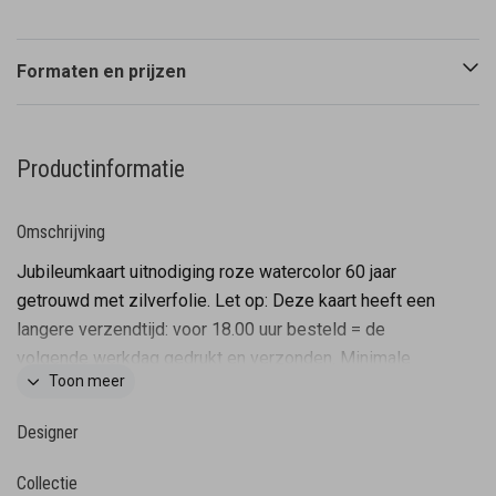
Formaten en prijzen
Productinformatie
Omschrijving
Jubileumkaart uitnodiging roze watercolor 60 jaar
getrouwd met zilverfolie. Let op: Deze kaart heeft een
langere verzendtijd: voor 18.00 uur besteld = de
volgende werkdag gedrukt en verzonden. Minimale
Toon meer
bestelhoeveelheid: 5 stuks.
Designer
Collectie