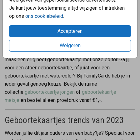
Je kunt jouw toestemming altijd wijzigen of intrekken
op ons
ons cookiebeleid
.
Geboortekaartjes
Accepteren
Binnenkort worden jullie ouders van een prachtig wondertje.
Om dit speciale moment te vieren, kan je familie en
Weigeren
vrienden uitnodigen met een uniek geboortekaartje. Kies of
maak een origineel geboortekaartje met onze editor. Ga jij
voor een stoer geboortekaartje, of juist voor een
geboortekaartje met watercolor? Bij FamilyCards heb je in
ieder geval genoeg keuze. Bekijk de ruime
collectie
geboortekaartje jongen
of
geboortekaartje
meisje
en bestel al een proefdruk vanaf €1,-.
Geboortekaartjes trends van 2023
Worden jullie dit jaar ouders van een baby'tje? Speciaal voor