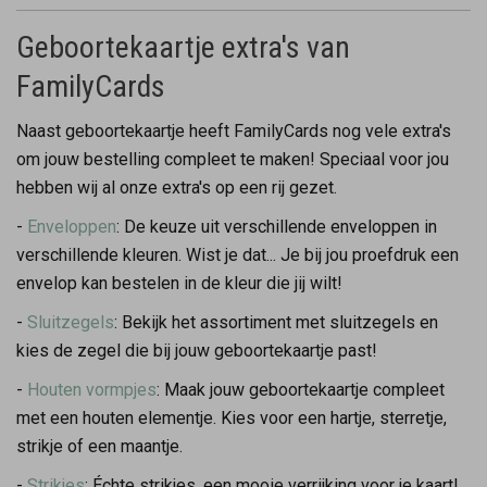
Geboortekaartje extra's van
FamilyCards
Naast geboortekaartje heeft FamilyCards nog vele extra's
om jouw bestelling compleet te maken! Speciaal voor jou
hebben wij al onze extra's op een rij gezet.
-
Enveloppen
: De keuze uit verschillende enveloppen in
verschillende kleuren. Wist je dat... Je bij jou proefdruk een
envelop kan bestelen in de kleur die jij wilt!
-
Sluitzegels
: Bekijk het assortiment met sluitzegels en
kies de zegel die bij jouw geboortekaartje past!
-
Houten vormpjes
: Maak jouw geboortekaartje compleet
met een houten elementje. Kies voor een hartje, sterretje,
strikje of een maantje.
-
Strikjes
: Échte strikjes, een mooie verrijking voor je kaart!