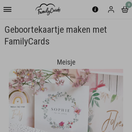
0
Geboortekaartje maken met
FamilyCards
Meisje