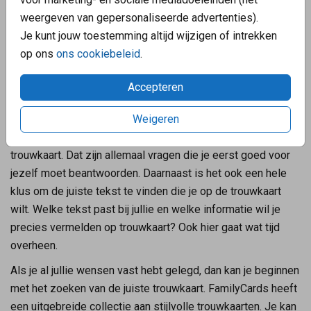
Wij geven antwoordt op al jullie
weergeven van gepersonaliseerde advertenties).
vragen
Je kunt jouw toestemming altijd wijzigen of intrekken
Wanneer trouwkaart bestellen?
op ons
ons cookiebeleid
.
Een trouwkaart bestel je meestal een half jaar van tevoren.
Accepteren
Waarom een half jaar? Het is handig om eerst goed in beeld
te brengen wat je precies voor trouwkaart wilt. Ga je voor
Weigeren
een stijlvolle trouwkaart, of wil je juist ene trendy
trouwkaart. Dat zijn allemaal vragen die je eerst goed voor
jezelf moet beantwoorden. Daarnaast is het ook een hele
klus om de juiste tekst te vinden die je op de trouwkaart
wilt. Welke tekst past bij jullie en welke informatie wil je
precies vermelden op trouwkaart? Ook hier gaat wat tijd
overheen.
Als je al jullie wensen vast hebt gelegd, dan kan je beginnen
met het zoeken van de juiste trouwkaart. FamilyCards heeft
een uitgebreide collectie aan stijlvolle trouwkaarten. Je kan