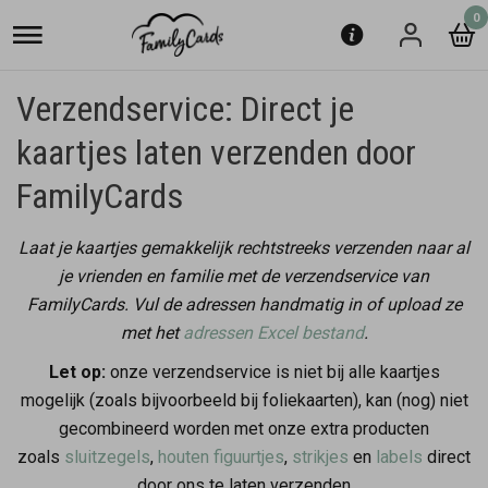
0
Verzendservice: Direct je
kaartjes laten verzenden door
FamilyCards
Laat je kaartjes gemakkelijk rechtstreeks verzenden naar al
je vrienden en familie met de verzendservice van
FamilyCards. Vul de adressen handmatig in of upload ze
met het
adressen Excel bestand
.
Let op:
onze verzendservice is niet bij alle kaartjes
mogelijk (zoals bijvoorbeeld bij foliekaarten), kan (nog) niet
gecombineerd worden met onze extra producten
zoals
sluitzegels
,
houten figuurtjes
,
strikjes
en
labels
direct
door ons te laten verzenden