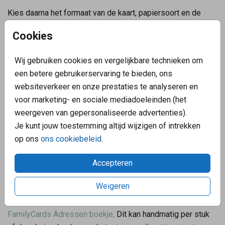
Kies daarna het formaat van de kaart, papiersoort en de
envelop kleur.
Cookies
Wij gebruiken cookies en vergelijkbare technieken om
2. Adressen toevoegen
een betere gebruikerservaring te bieden, ons
Voeg nu jouw adressen toe:
websiteverkeer en onze prestaties te analyseren en
voor marketing- en sociale mediadoeleinden (het
weergeven van gepersonaliseerde advertenties).
Je kunt jouw toestemming altijd wijzigen of intrekken
op ons
ons cookiebeleid
.
Accepteren
Weigeren
De adressen kun je op twee manieren invoeren bij het
FamilyCards Adressen boekje
. Dit kan handmatig per stuk