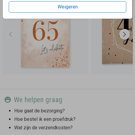
Weigeren
We helpen graag
Hoe gaat de bezorging?
Hoe bestel ik een proefdruk?
Wat zijn de verzendkosten?