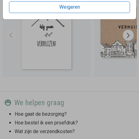
Weigeren
We helpen graag
Hoe gaat de bezorging?
Hoe bestel ik een proefdruk?
Wat zijn de verzendkosten?