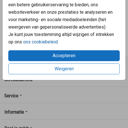
een betere gebruikerservaring te bieden, ons
We streven naar ★★★★★.
websiteverkeer en onze prestaties te analyseren en
Klantenservice: 078 - 620 10 29
voor marketing- en sociale mediadoeleinden (het
weergeven van gepersonaliseerde advertenties).
Op werkdagen van 09:00 tot 17:00 uur
Je kunt jouw toestemming altijd wijzigen of intrekken
Mailen mag ook: verkoop@familycards.nl
op ons
ons cookiebeleid
.
Accepteren
FamilyCards
Weigeren
Bereikbaarheid
Service
Informatie