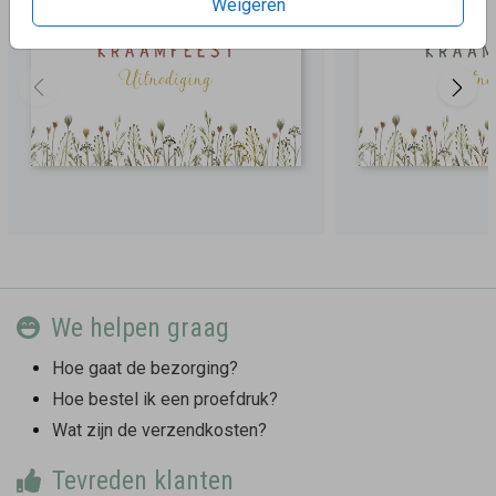
Weigeren
We helpen graag
Hoe gaat de bezorging?
Hoe bestel ik een proefdruk?
Wat zijn de verzendkosten?
Tevreden klanten