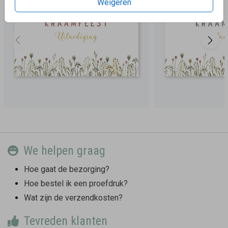
Weigeren
We helpen graag
Hoe gaat de bezorging?
Hoe bestel ik een proefdruk?
Wat zijn de verzendkosten?
Tevreden klanten