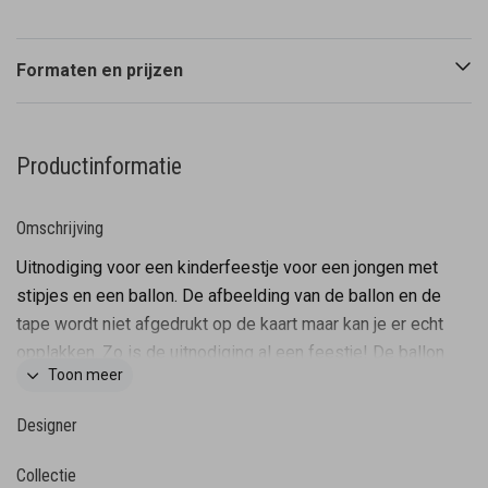
Formaten en prijzen
Productinformatie
Omschrijving
Uitnodiging voor een kinderfeestje voor een jongen met
stipjes en een ballon. De afbeelding van de ballon en de
tape wordt niet afgedrukt op de kaart maar kan je er echt
opplakken. Zo is de uitnodiging al een feestje! De ballon
Toon meer
wordt niet bij de kaart meegeleverd.
Designer
Collectie