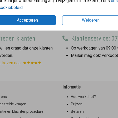
Je kunt jouw toestemming altijd wijzigen of intrekken op ons
ons
cookiebeleid
.
Accepteren
Weigeren
reden klanten
Klantenservice: 07
illen graag dat onze klanten
Op werkdagen van 09:00 t
 worden.
Mailen mag ook: verkoop
streven naar ★★★★★.
Informatie
 ons
Hoe werkt het?
gestelde vragen
Prijzen
ntie en klachtenprocedure
Betalen