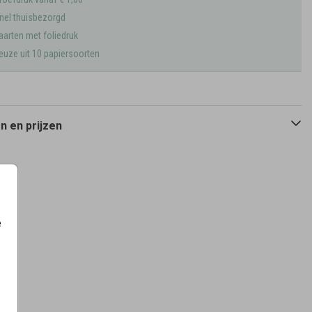
nel thuisbezorgd
aarten met foliedruk
euze uit 10 papiersoorten
 en prijzen
e