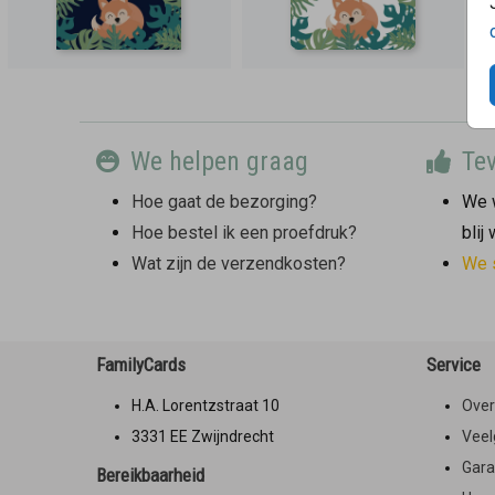
We helpen graag
Tev
Hoe gaat de bezorging?
We w
Hoe bestel ik een proefdruk?
blij
Wat zijn de verzendkosten?
We 
FamilyCards
Service
H.A. Lorentzstraat 10
Over
3331 EE Zwijndrecht
Veel
Gara
Bereikbaarheid