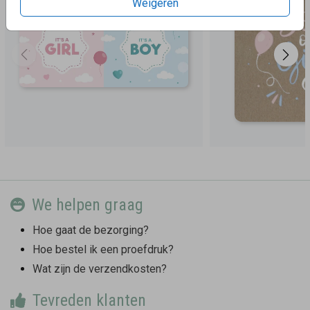
Weigeren
We helpen graag
Hoe gaat de bezorging?
Hoe bestel ik een proefdruk?
Wat zijn de verzendkosten?
Tevreden klanten