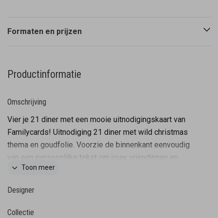
Formaten en prijzen
Productinformatie
Omschrijving
Vier je 21 diner met een mooie uitnodigingskaart van
Familycards! Uitnodiging 21 diner met wild christmas
thema en goudfolie. Voorzie de binnenkant eenvoudig
van een persoonlijke tekst om jouw vriendinnen en
Toon meer
familieleden uit te nodigen. Tip: kies een bijpassende
envelop en sluitzegel om de kaart helemaal af te
Designer
maken! Let op: Deze kaart heeft een langere
verzendtijd: voor 18.00 uur besteld = de volgende
Collectie