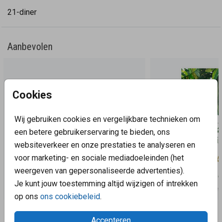
werkdag gedrukt en verzonden. Minimale
21-diner
bestelhoeveelheid: 5 stuks.
Aanbevolen
Cookies
Wij gebruiken cookies en vergelijkbare technieken om
een betere gebruikerservaring te bieden, ons
websiteverkeer en onze prestaties te analyseren en
voor marketing- en sociale mediadoeleinden (het
weergeven van gepersonaliseerde advertenties).
Je kunt jouw toestemming altijd wijzigen of intrekken
op ons
ons cookiebeleid
.
Aanbevolen
Accepteren