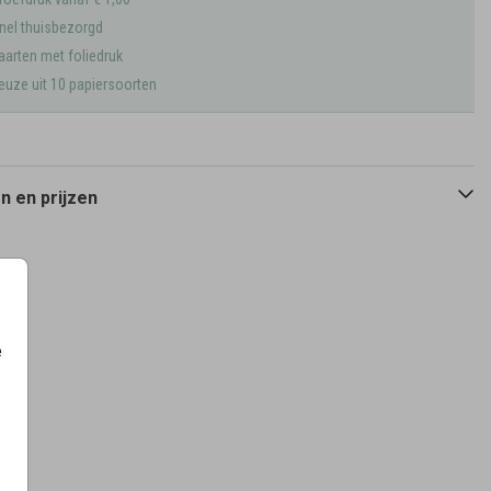
nel thuisbezorgd
aarten met foliedruk
euze uit 10 papiersoorten
 en prijzen
e