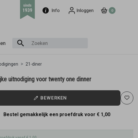
Info
Inloggen
0
ken
odigingen
21-diner
jke uitnodiging voor twenty one dinner
BEWERKEN
Bestel gemakkelijk een proefdruk voor
€ 1,00
roefdruk vanaf € 1,00