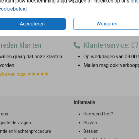
Je kunt jouw toestemming altijd wijzigen of intrekken op ons
ons
cookiebeleid
.
Accepteren
Weigeren
reden klanten
Klantenservice: 07
illen graag dat onze klanten
Op werkdagen van 09:00 t
 worden.
Mailen mag ook: verkoop
streven naar ★★★★★.
Informatie
 ons
Hoe werkt het?
gestelde vragen
Prijzen
ntie en klachtenprocedure
Betalen