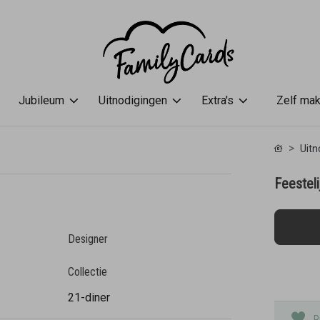
Jubileum
Uitnodigingen
Extra's
Zelf ma
Uitn
Feesteli
Designer
Collectie
21-diner
P