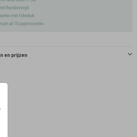
nel thuisbezorgd
aarten met foliedruk
euze uit 10 papiersoorten
 en prijzen
e