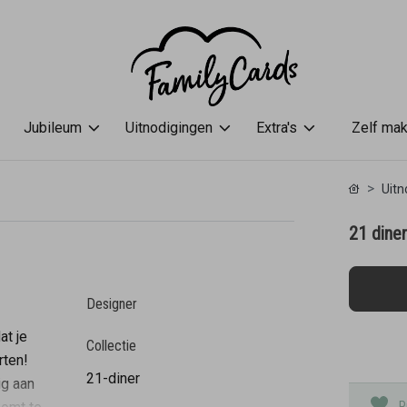
Jubileum
Uitnodigingen
Extra's
Zelf ma
Uitn
21 dine
Designer
at je
Collectie
rten!
21-diner
ig aan
P