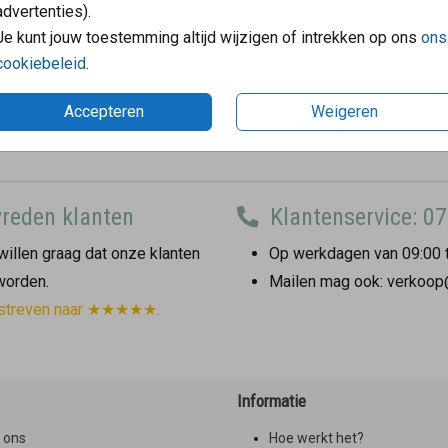
advertenties).
Je kunt jouw toestemming altijd wijzigen of intrekken op ons
ons
cookiebeleid
.
Accepteren
Weigeren
reden klanten
Klantenservice: 07
illen graag dat onze klanten
Op werkdagen van 09:00 t
 worden.
Mailen mag ook: verkoop
streven naar ★★★★★.
Informatie
 ons
Hoe werkt het?