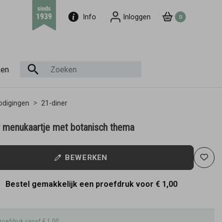
Info
Inloggen
0
ken
odigingen
21-diner
r menukaartje met botanisch thema
BEWERKEN
Bestel gemakkelijk een proefdruk voor
€ 1,00
roefdruk vanaf € 1,00