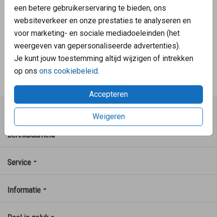
een betere gebruikerservaring te bieden, ons
We streven naar ★★★★★.
websiteverkeer en onze prestaties te analyseren en
Klantenservice: 078 - 620 10 29
voor marketing- en sociale mediadoeleinden (het
weergeven van gepersonaliseerde advertenties).
Op werkdagen van 09:00 tot 17:00 uur
Je kunt jouw toestemming altijd wijzigen of intrekken
Mailen mag ook: verkoop@familycards.nl
op ons
ons cookiebeleid
.
Accepteren
FamilyCards
Weigeren
Bereikbaarheid
Service
Informatie