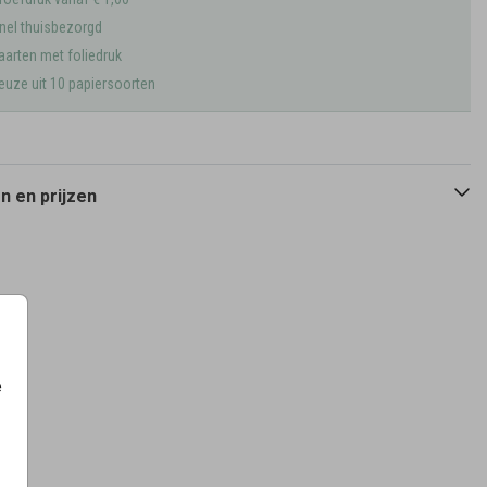
nel thuisbezorgd
aarten met foliedruk
euze uit 10 papiersoorten
 en prijzen
e