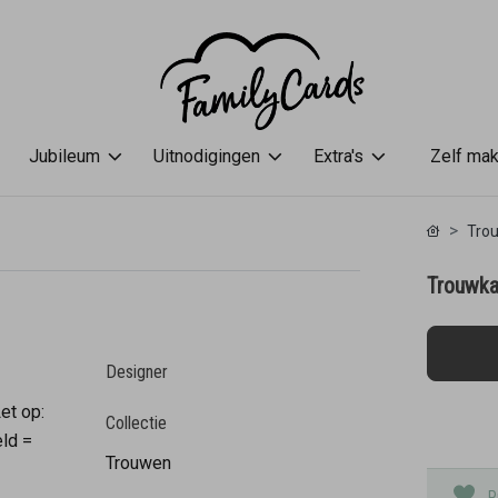
Jubileum
Uitnodigingen
Extra's
Zelf ma
Trou
Trouwkaa
Designer
et op:
Collectie
eld =
Trouwen
P