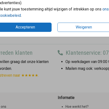
advertenties).
Je kunt jouw toestemming altijd wijzigen of intrekken op ons
ons
cookiebeleid
.
Accepteren
Weigeren
reden klanten
Klantenservice: 07
illen graag dat onze klanten
Op werkdagen van 09:00 t
 worden.
Mailen mag ook: verkoop
streven naar ★★★★★.
Informatie
 ons
Hoe werkt het?