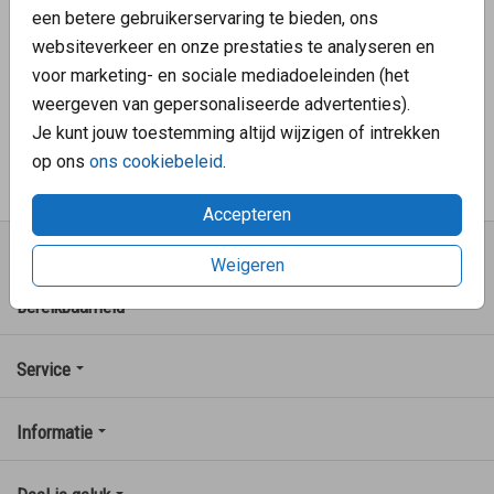
een betere gebruikerservaring te bieden, ons
We streven naar ★★★★★.
websiteverkeer en onze prestaties te analyseren en
Klantenservice: 078 - 620 10 29
voor marketing- en sociale mediadoeleinden (het
weergeven van gepersonaliseerde advertenties).
Op werkdagen van 09:00 tot 17:00 uur
Je kunt jouw toestemming altijd wijzigen of intrekken
Mailen mag ook: verkoop@familycards.nl
op ons
ons cookiebeleid
.
Accepteren
FamilyCards
Weigeren
Bereikbaarheid
Service
Informatie