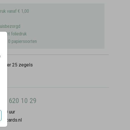
ruk vanaf € 1,00
huisbezorgd
n met foliedruk
uit 10 papiersoorten
e
0
per 25 zegels
8 - 620 10 29
7:00 uur
ilycards.nl