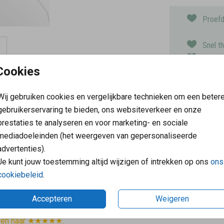
Proefd
Snel t
Kaarte
Cookies
Keuze 
Wij gebruiken cookies en vergelijkbare technieken om een beter
Prijs:
€ 6,5
gebruikerservaring te bieden, ons websiteverkeer en onze
prestaties te analyseren en voor marketing- en sociale
mediadoeleinden (het weergeven van gepersonaliseerde
advertenties).
Je kunt jouw toestemming altijd wijzigen of intrekken op ons
ons
reden klanten
Klantenservice: 07
cookiebeleid
.
 graag dat onze klanten blij
Op werkdagen van 09:00 tot 1
Accepteren
Weigeren
Mailen mag ook: verkoop@fam
ven naar ★★★★★.