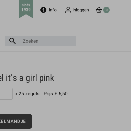
Info
Inloggen
0
 it's a girl pink
x 25 zegels
Prijs:
€ 6,50
KELMANDJE