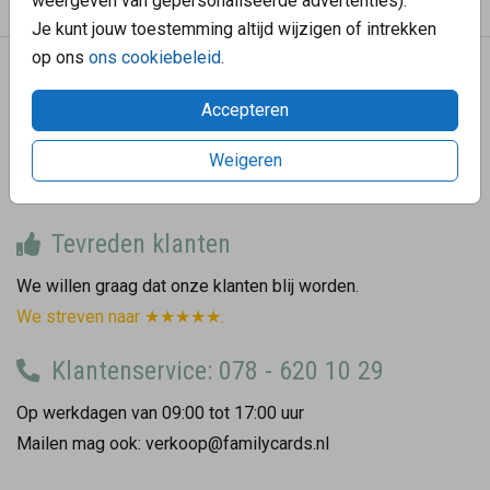
weergeven van gepersonaliseerde advertenties).
Je kunt jouw toestemming altijd wijzigen of intrekken
op ons
ons cookiebeleid
.
We helpen graag
Accepteren
Hoe gaat de bezorging?
Hoe bestel ik een proefdruk?
Weigeren
Wat zijn de verzendkosten?
Tevreden klanten
We willen graag dat onze klanten blij worden.
We streven naar ★★★★★.
Klantenservice: 078 - 620 10 29
Op werkdagen van 09:00 tot 17:00 uur
Mailen mag ook: verkoop@familycards.nl