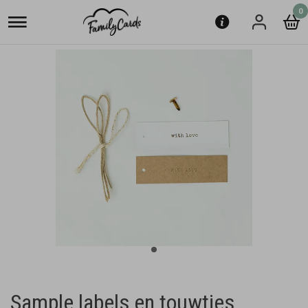
0
Sample labels en touwtjes