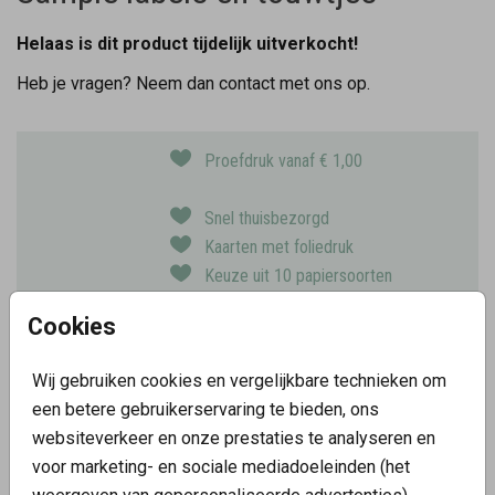
Helaas is dit product tijdelijk uitverkocht!
Heb je vragen? Neem dan contact met ons op.
Proefdruk vanaf € 1,00
Snel thuisbezorgd
Kaarten met foliedruk
Keuze uit 10 papiersoorten
Cookies
OMSCHRIJVING
Wij gebruiken cookies en vergelijkbare technieken om
Wil je zien hoe de labels en touwtjes er in het echt uitzien?
een betere gebruikerservaring te bieden, ons
Bestel dan een voorbeeldsetje.
websiteverkeer en onze prestaties te analyseren en
voor marketing- en sociale mediadoeleinden (het
Prijs:
€ 1,49
per 1 Sample-setjes