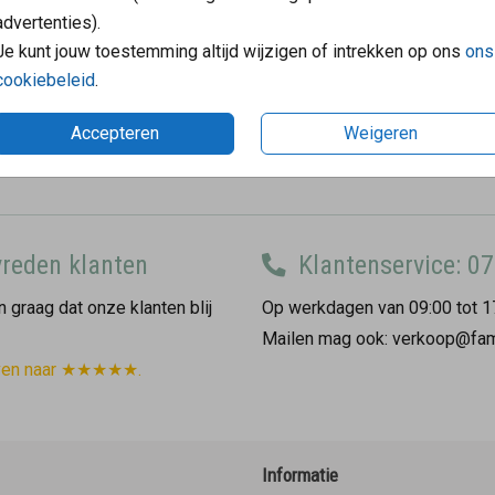
30
advertenties).
Je kunt jouw toestemming altijd wijzigen of intrekken op ons
ons
50
cookiebeleid
.
75
Accepteren
Weigeren
100 +
reden klanten
Klantenservice: 07
 graag dat onze klanten blij
Op werkdagen van 09:00 tot 1
Mailen mag ook: verkoop@fam
ven naar ★★★★★.
Informatie