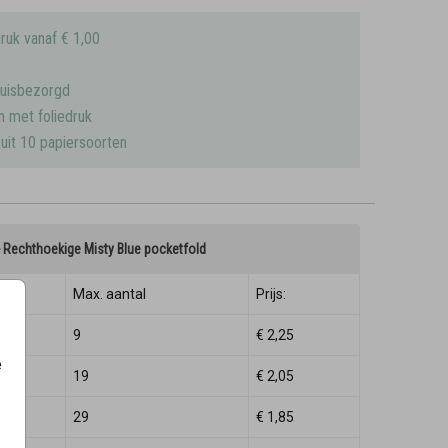
ruk vanaf € 1,00
huisbezorgd
n met foliedruk
uit 10 papiersoorten
 - Rechthoekige Misty Blue pocketfold
Max. aantal
Prijs:
9
€ 2,25
e
19
€ 2,05
29
€ 1,85