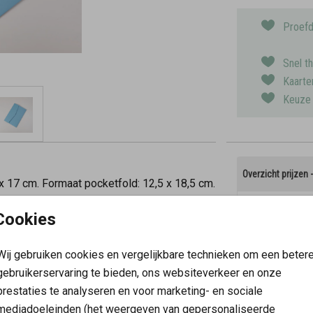
Proefd
Snel t
Kaarte
Keuze 
Overzicht prijzen
x 17 cm. Formaat pocketfold: 12,5 x 18,5 cm.
Min. aantal
Cookies
2
Wij gebruiken cookies en vergelijkbare technieken om een beter
10
gebruikerservaring te bieden, ons websiteverkeer en onze
prestaties te analyseren en voor marketing- en sociale
20
mediadoeleinden (het weergeven van gepersonaliseerde