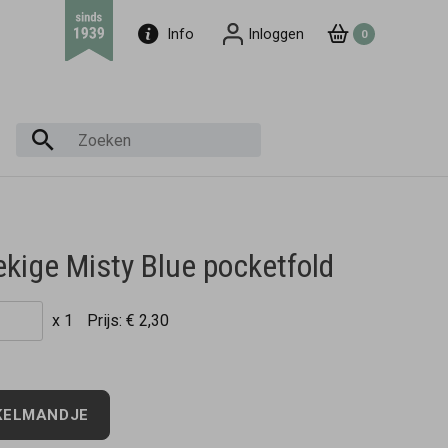
Info
Inloggen
0
kige Misty Blue pocketfold
x 1
Prijs:
€ 2,30
KELMANDJE