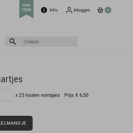
Info
Inloggen
0
artjes
x 25 houten vormpjes
Prijs:
€ 6,50
KELMANDJE