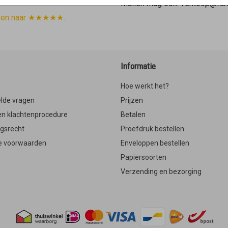
Mailen mag ook: verkoop@fam
ven naar ★★★★★.
Informatie
Hoe werkt het?
lde vragen
Prijzen
en klachtenprocedure
Betalen
ngsrecht
Proefdruk bestellen
 voorwaarden
Enveloppen bestellen
Papiersoorten
Verzending en bezorging