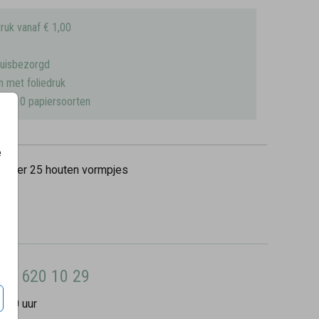
ruk vanaf € 1,00
huisbezorgd
n met foliedruk
uit 10 papiersoorten
e
0
per 25 houten vormpjes
8 - 620 10 29
7:00 uur