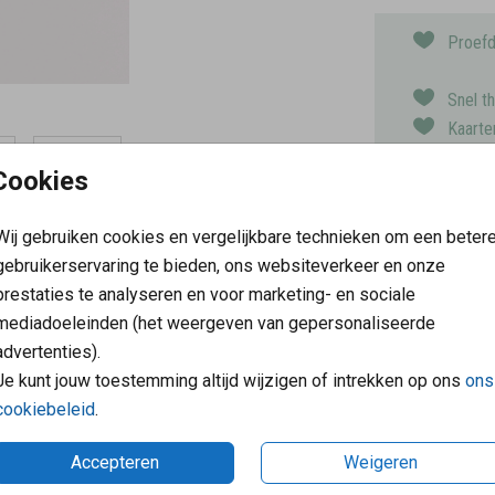
Proefd
Snel t
Kaarte
Keuze 
Cookies
Wij gebruiken cookies en vergelijkbare technieken om een beter
Prijs:
€ 6,5
gebruikerservaring te bieden, ons websiteverkeer en onze
e. In elk zakje zitten 25 hartjes. Échte
prestaties te analyseren en voor marketing- en sociale
e kaart.
mediadoeleinden (het weergeven van gepersonaliseerde
advertenties).
Je kunt jouw toestemming altijd wijzigen of intrekken op ons
ons
cookiebeleid
.
reden klanten
Klantenservice: 07
Accepteren
Weigeren
 graag dat onze klanten blij
Op werkdagen van 09:00 tot 1