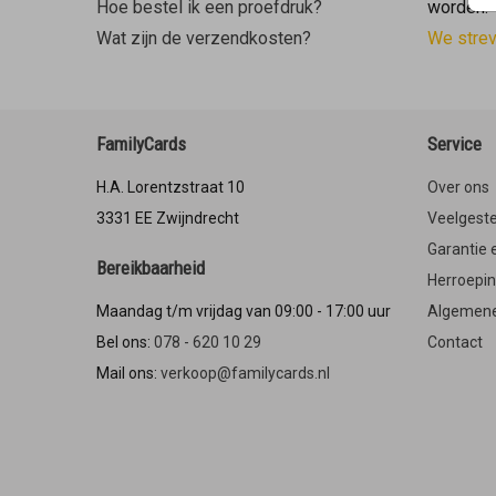
Hoe bestel ik een proefdruk?
worden.
Wat zijn de verzendkosten?
We stre
FamilyCards
Service
H.A. Lorentzstraat 10
Over ons
3331 EE Zwijndrecht
Veelgeste
Garantie 
Bereikbaarheid
Herroepi
Maandag t/m vrijdag van 09:00 - 17:00 uur
Algemene
Bel ons:
078 - 620 10 29
Contact
Mail ons:
verkoop@familycards.nl