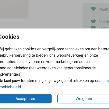
Proefd
Snel t
Kaarte
Keuze 
Cookies
Wij gebruiken cookies en vergelijkbare technieken om een beter
gebruikerservaring te bieden, ons websiteverkeer en onze
Prijs:
€ 6,9
prestaties te analyseren en voor marketing- en sociale
 2,4 cm (breedte) x 2 cm (lengte).
mediadoeleinden (het weergeven van gepersonaliseerde
advertenties).
Je kunt jouw toestemming altijd wijzigen of intrekken op ons
ons
cookiebeleid
.
reden klanten
Klantenservice: 07
 graag dat onze klanten blij
Op werkdagen van 09:00 tot 1
Accepteren
Weigeren
Mailen mag ook: verkoop@fam