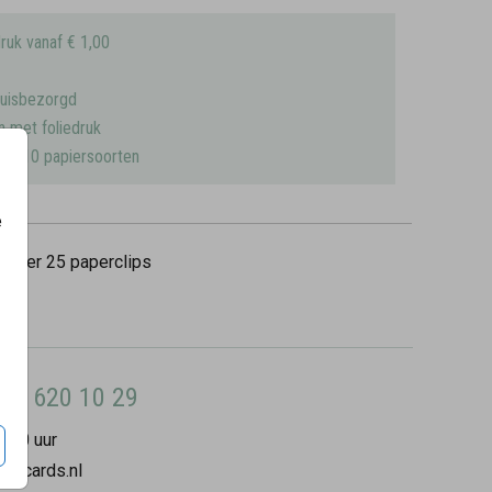
ruk vanaf € 1,00
huisbezorgd
n met foliedruk
uit 10 papiersoorten
e
5
per 25 paperclips
8 - 620 10 29
7:00 uur
ilycards.nl