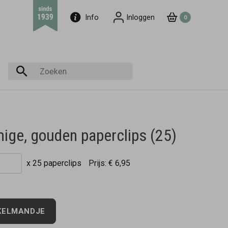
Info
Inloggen
0
ige, gouden paperclips (25)
x 25 paperclips
Prijs:
€ 6,95
KELMANDJE