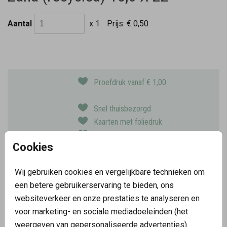
Aantal
x 1
Prijs:
€ 0,50
Proefdruk vanaf € 1,00
Snel thuisbezorgd
Kaarten met foliedruk
Keuze uit 10 papiersoorten
Cookies
Wij gebruiken cookies en vergelijkbare technieken om
OMSCHRIJVING
een betere gebruikerservaring te bieden, ons
zand (recycled) 15,6 x 22
websiteverkeer en onze prestaties te analyseren en
Prijs:
€ 0,50
voor marketing- en sociale mediadoeleinden (het
per 1
weergeven van gepersonaliseerde advertenties).