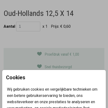
Oud-Hollands 12,5 X 14
Aantal
x 1
Prijs:
€ 0,60
Proefdruk vanaf € 1,00
Snel thuisbezorgd
Kaarten met foliedruk
Cookies
Keuze uit 10 papiersoorten
Wij gebruiken cookies en vergelijkbare technieken om
een betere gebruikerservaring te bieden, ons
OMSCHRIJVING
websiteverkeer en onze prestaties te analyseren en
oud-hollands 12,5 x 14