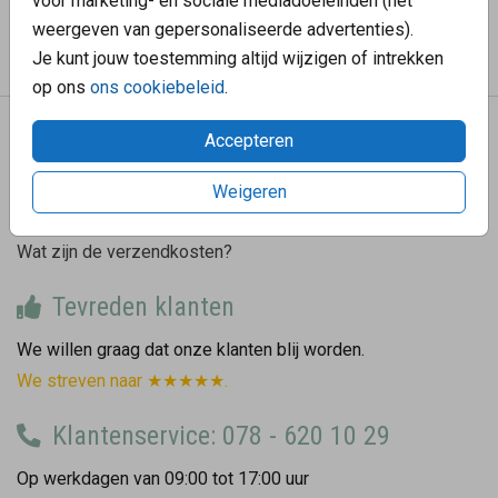
voor marketing- en sociale mediadoeleinden (het
weergeven van gepersonaliseerde advertenties).
Prijs:
€ 0,60
per 1
Je kunt jouw toestemming altijd wijzigen of intrekken
op ons
ons cookiebeleid
.
Accepteren
We helpen graag
Hoe gaat de bezorging?
Weigeren
Hoe bestel ik een proefdruk?
Wat zijn de verzendkosten?
Tevreden klanten
We willen graag dat onze klanten blij worden.
We streven naar ★★★★★.
Klantenservice: 078 - 620 10 29
Op werkdagen van 09:00 tot 17:00 uur