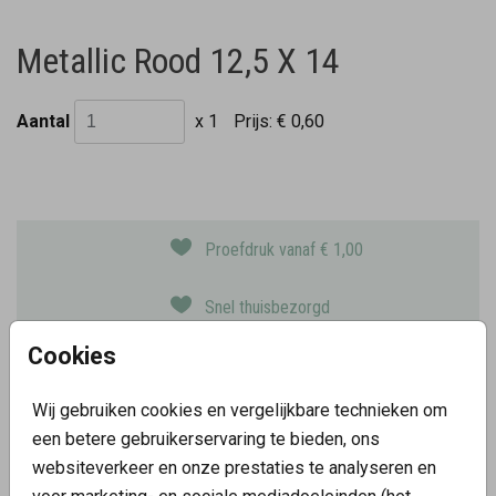
Metallic Rood 12,5 X 14
Aantal
x 1
Prijs:
€ 0,60
Proefdruk vanaf € 1,00
Snel thuisbezorgd
Kaarten met foliedruk
Cookies
Keuze uit 10 papiersoorten
Wij gebruiken cookies en vergelijkbare technieken om
een betere gebruikerservaring te bieden, ons
OMSCHRIJVING
websiteverkeer en onze prestaties te analyseren en
metallic rood 12,5 x 14