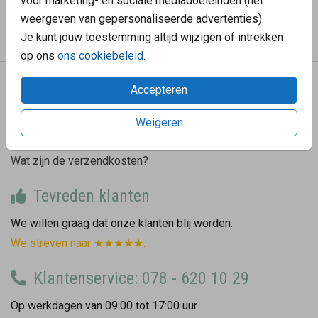
voor marketing- en sociale mediadoeleinden (het
weergeven van gepersonaliseerde advertenties).
Prijs:
€ 0,60
per 1
Je kunt jouw toestemming altijd wijzigen of intrekken
op ons
ons cookiebeleid
.
Accepteren
We helpen graag
Hoe gaat de bezorging?
Weigeren
Hoe bestel ik een proefdruk?
Wat zijn de verzendkosten?
Tevreden klanten
We willen graag dat onze klanten blij worden.
We streven naar ★★★★★.
Klantenservice: 078 - 620 10 29
Op werkdagen van 09:00 tot 17:00 uur