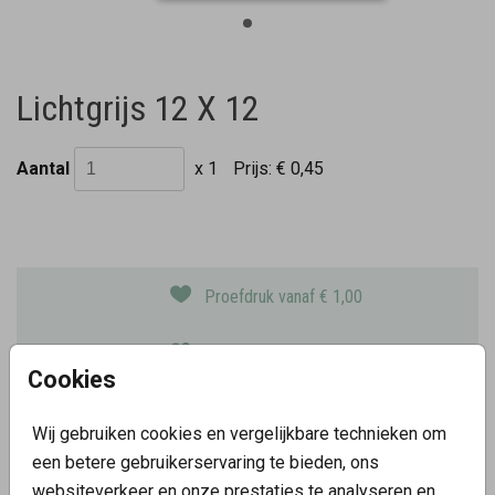
Lichtgrijs 12 X 12
Aantal
x 1
Prijs:
€ 0,45
Proefdruk vanaf € 1,00
Snel thuisbezorgd
Cookies
Kaarten met foliedruk
Keuze uit 10 papiersoorten
Wij gebruiken cookies en vergelijkbare technieken om
een betere gebruikerservaring te bieden, ons
websiteverkeer en onze prestaties te analyseren en