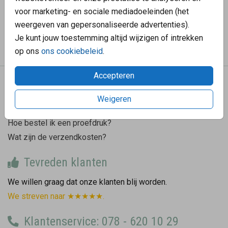
OMSCHRIJVING
voor marketing- en sociale mediadoeleinden (het
lichtgrijs 12 x 12
weergeven van gepersonaliseerde advertenties).
Prijs:
€ 0,45
Je kunt jouw toestemming altijd wijzigen of intrekken
per 1
op ons
ons cookiebeleid
.
Accepteren
We helpen graag
Weigeren
Hoe gaat de bezorging?
Hoe bestel ik een proefdruk?
Wat zijn de verzendkosten?
Tevreden klanten
We willen graag dat onze klanten blij worden.
We streven naar ★★★★★.
Klantenservice: 078 - 620 10 29