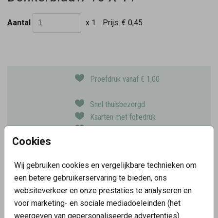
Aantal
x 1
Prijs:
€ 0,45
Proefdruk vanaf € 1,00
Snel thuisbezorgd
Kaarten met foliedruk
Keuze uit 10 papiersoorten
Cookies
Wij gebruiken cookies en vergelijkbare technieken om
OMSCHRIJVING
een betere gebruikerservaring te bieden, ons
donkerblauw 15 x 11
websiteverkeer en onze prestaties te analyseren en
Prijs:
€ 0,45
voor marketing- en sociale mediadoeleinden (het
per 1
weergeven van gepersonaliseerde advertenties).