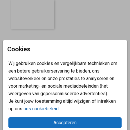
Cookies
Wij gebruiken cookies en vergelijkbare technieken om
een betere gebruikerservaring te bieden, ons
We helpen graag
websiteverkeer en onze prestaties te analyseren en
voor marketing- en sociale mediadoeleinden (het
Hoe gaat de bezorging?
weergeven van gepersonaliseerde advertenties).
Hoe bestel ik een proefdruk?
Je kunt jouw toestemming altijd wijzigen of intrekken
Wat zijn de verzendkosten?
op ons
ons cookiebeleid
.
Tevreden klanten
Accepteren