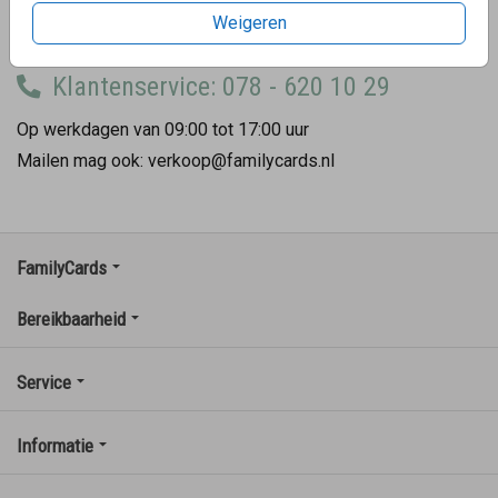
We willen graag dat onze klanten blij worden.
Weigeren
We streven naar ★★★★★.
Klantenservice: 078 - 620 10 29
Op werkdagen van 09:00 tot 17:00 uur
Mailen mag ook: verkoop@familycards.nl
FamilyCards
Bereikbaarheid
Service
Informatie