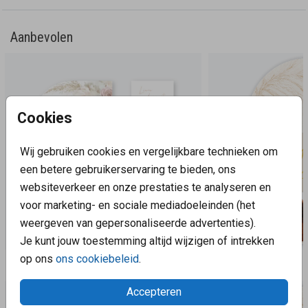
NIET standaard geleverd. De lakzegel op dit kaartje
wordt niet afgedrukt, dit is een voorbeeld. Op die plek
Aanbevolen
kun je straks zelf de échte lakzegel plakken. Onze
lakzegels vind je op onze pagina
Extra's
Cookies
Wij gebruiken cookies en vergelijkbare technieken om
een betere gebruikerservaring te bieden, ons
websiteverkeer en onze prestaties te analyseren en
voor marketing- en sociale mediadoeleinden (het
weergeven van gepersonaliseerde advertenties).
Je kunt jouw toestemming altijd wijzigen of intrekken
op ons
ons cookiebeleid
.
Aanbevolen
Accepteren