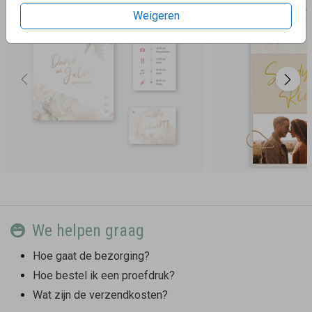
Weigeren
We helpen graag
Hoe gaat de bezorging?
Hoe bestel ik een proefdruk?
Wat zijn de verzendkosten?