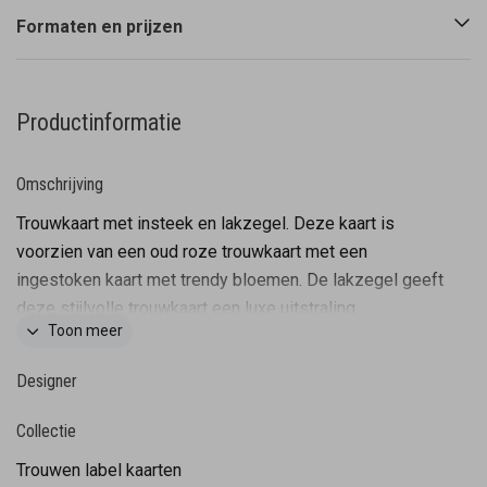
Formaten en prijzen
Productinformatie
Omschrijving
Trouwkaart met insteek en lakzegel. Deze kaart is
voorzien van een oud roze trouwkaart met een
ingestoken kaart met trendy bloemen. De lakzegel geeft
deze stijlvolle trouwkaart een luxe uitstraling.
Toon meer
Tip: Bestel deze kaart op ons linnen papier. Dit papier
Designer
past mooi bij het ontwerp.
De kaart past in een envelop van: 18x12 cm
Collectie
Trouwen label kaarten
LET OP: Bij de proefdruk én eindorder worden lakzegels