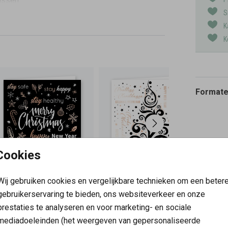
passen
heeft
S
K
5
K
Formaten
Cookies
Wij gebruiken cookies en vergelijkbare technieken om een beter
gebruikerservaring te bieden, ons websiteverkeer en onze
prestaties te analyseren en voor marketing- en sociale
mediadoeleinden (het weergeven van gepersonaliseerde