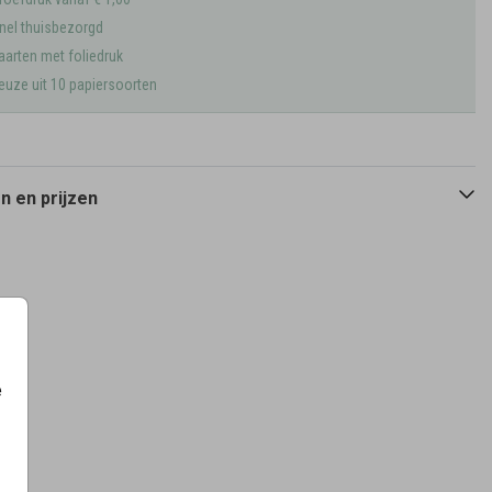
nel thuisbezorgd
aarten met foliedruk
euze uit 10 papiersoorten
 en prijzen
e