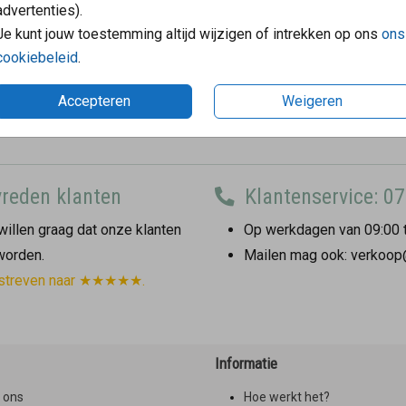
advertenties).
Je kunt jouw toestemming altijd wijzigen of intrekken op ons
ons
cookiebeleid
.
Accepteren
Weigeren
reden klanten
Klantenservice: 07
illen graag dat onze klanten
Op werkdagen van 09:00 t
 worden.
Mailen mag ook: verkoop
streven naar ★★★★★.
Informatie
 ons
Hoe werkt het?