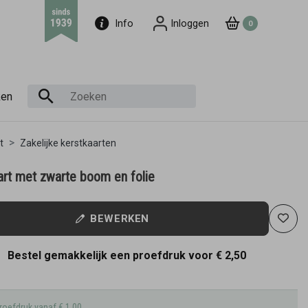
Info
Inloggen
0
ken
t
Zakelijke kerstkaarten
art met zwarte boom en folie
BEWERKEN
Bestel gemakkelijk een proefdruk voor
€ 2,50
roefdruk vanaf € 1,00