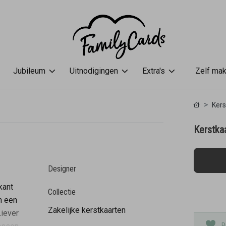
Jubileum
Uitnodigingen
Extra's
Zelf ma
Kers
Kerstka
Designer
kant
Collectie
m een
Zakelijke kerstkaarten
Liever
P