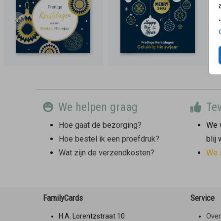
We helpen graag
Tev
Hoe gaat de bezorging?
We w
Hoe bestel ik een proefdruk?
blij
Wat zijn de verzendkosten?
We 
FamilyCards
Service
H.A. Lorentzstraat 10
Over