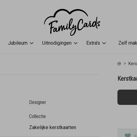
Jubileum
Uitnodigingen
Extra's
Zelf ma
Kers
Kerstka
Designer
Collectie
Zakelijke kerstkaarten
P