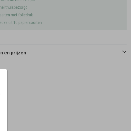
nel thuisbezorgd
aarten met foliedruk
euze uit 10 papiersoorten
 en prijzen
e