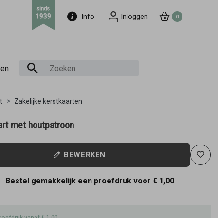
Info
Inloggen
0
ken
t
Zakelijke kerstkaarten
art met houtpatroon
BEWERKEN
Bestel gemakkelijk een proefdruk voor
€ 1,00
roefdruk vanaf € 1,00