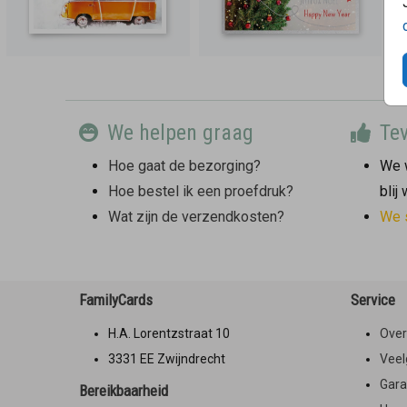
We helpen graag
Tev
Hoe gaat de bezorging?
We w
Hoe bestel ik een proefdruk?
blij
Wat zijn de verzendkosten?
We 
FamilyCards
Service
H.A. Lorentzstraat 10
Over
3331 EE Zwijndrecht
Veel
Gara
Bereikbaarheid