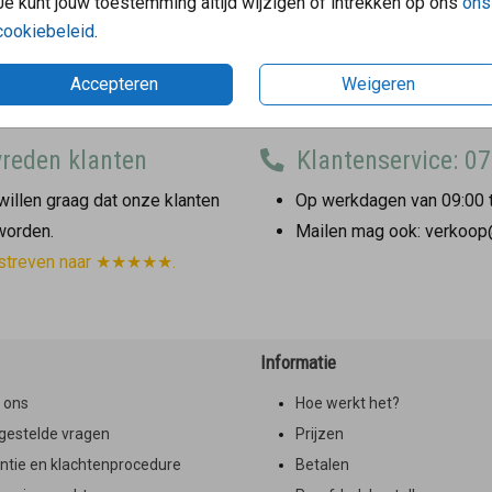
Je kunt jouw toestemming altijd wijzigen of intrekken op ons
ons
cookiebeleid
.
Accepteren
Weigeren
reden klanten
Klantenservice: 07
illen graag dat onze klanten
Op werkdagen van 09:00 t
 worden.
Mailen mag ook: verkoop
streven naar ★★★★★.
Informatie
 ons
Hoe werkt het?
gestelde vragen
Prijzen
ntie en klachtenprocedure
Betalen