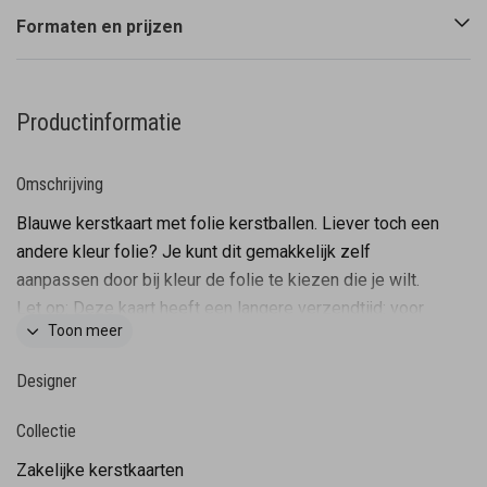
Formaten en prijzen
Productinformatie
Omschrijving
Blauwe kerstkaart met folie kerstballen. Liever toch een
andere kleur folie? Je kunt dit gemakkelijk zelf
aanpassen door bij kleur de folie te kiezen die je wilt.
Let op: Deze kaart heeft een langere verzendtijd: voor
Toon meer
18.00 uur besteld = de volgende werkdag gedrukt en
verzonden. Minimale bestelhoeveelheid: 5 stuks.
Designer
Collectie
Zakelijke kerstkaarten