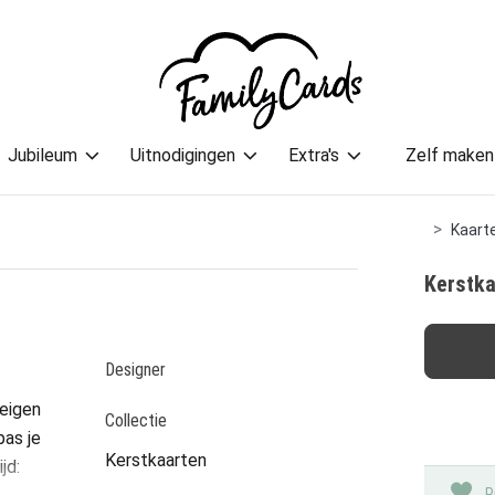
Jubileum
Uitnodigingen
Extra's
Zelf maken
Kaarte
Kerstka
Designer
 eigen
Collectie
pas je
Kerstkaarten
jd:
P