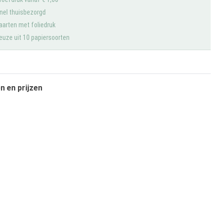
nel thuisbezorgd
aarten met foliedruk
euze uit 10 papiersoorten
 en prijzen