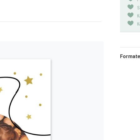
S
K
K
Formaten