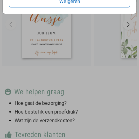
Weigeren
We helpen graag
Hoe gaat de bezorging?
Hoe bestel ik een proefdruk?
Wat zijn de verzendkosten?
Tevreden klanten