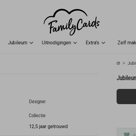
Jubileum
Uitnodigingen
Extra's
Zelf ma
Jub
Jubileum
Designer
Collectie
12,5 jaar getrouwd
P