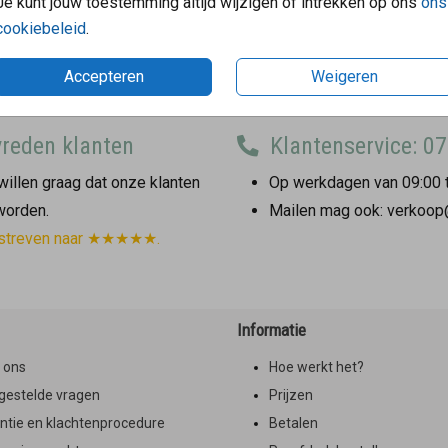
Je kunt jouw toestemming altijd wijzigen of intrekken op ons
ons
cookiebeleid
.
Accepteren
Weigeren
reden klanten
Klantenservice: 07
illen graag dat onze klanten
Op werkdagen van 09:00 t
 worden.
Mailen mag ook: verkoop
streven naar ★★★★★.
Informatie
 ons
Hoe werkt het?
gestelde vragen
Prijzen
ntie en klachtenprocedure
Betalen