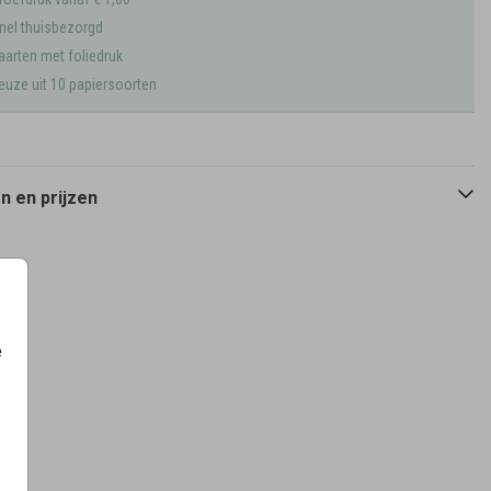
nel thuisbezorgd
aarten met foliedruk
euze uit 10 papiersoorten
 en prijzen
e