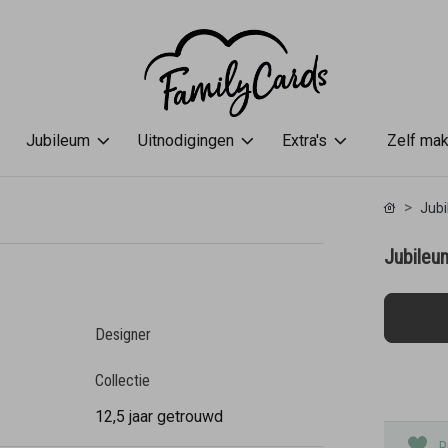
Jubileum
Uitnodigingen
Extra's
Zelf ma
Jub
Jubileum
Designer
Collectie
12,5 jaar getrouwd
P