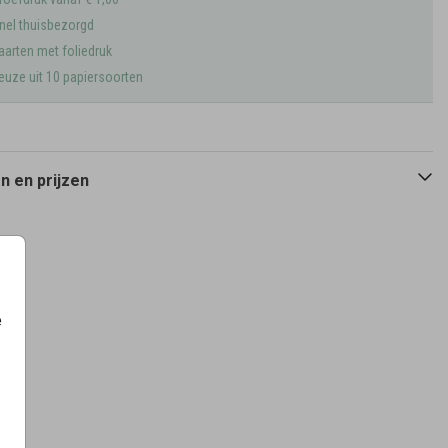
nel thuisbezorgd
aarten met foliedruk
euze uit 10 papiersoorten
 en prijzen
e