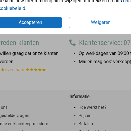
Je kunt jouw toestemming altijd wijzigen of intrekken op ons
ons
cookiebeleid
.
Accepteren
Weigeren
reden klanten
Klantenservice: 07
illen graag dat onze klanten
Op werkdagen van 09:00 t
 worden.
Mailen mag ook: verkoop
streven naar ★★★★★.
Informatie
 ons
Hoe werkt het?
gestelde vragen
Prijzen
ntie en klachtenprocedure
Betalen