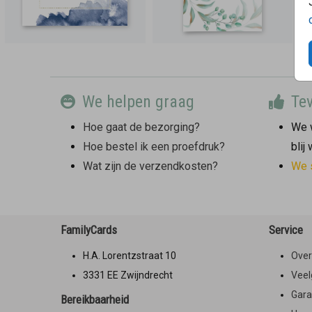
We helpen graag
Tev
Hoe gaat de bezorging?
We w
Hoe bestel ik een proefdruk?
blij
Wat zijn de verzendkosten?
We 
FamilyCards
Service
H.A. Lorentzstraat 10
Over
3331 EE Zwijndrecht
Veel
Gara
Bereikbaarheid