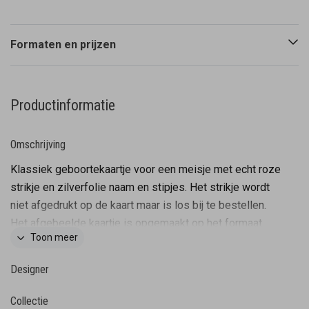
Formaten en prijzen
Productinformatie
Omschrijving
Klassiek geboortekaartje voor een meisje met echt roze
strikje en zilverfolie naam en stipjes. Het strikje wordt
niet afgedrukt op de kaart maar is los bij te bestellen.
Het afgebeelde kaartje is opgemaakt op het formaat
Toon meer
11x11cm. Het afgebeelde strikje is op dit formaat 1:1
weergegeven. Het strikje is voorzien van een plakkertje
Designer
en zo dus gemakkelijk te bevestigen. Tevens zijn de
kleuren van dit kaartje gemakkelijk aan te passen en zo
Collectie