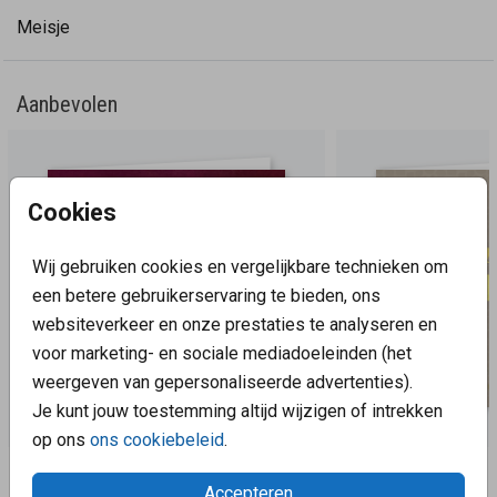
creëer je weer een heel ander geboortekaartje! Let op:
Meisje
Deze kaart heeft een langere verzendtijd: voor 18.00 uur
besteld = de volgende werkdag gedrukt en verzonden.
Minimale bestelhoeveelheid: 5 stuks.
Aanbevolen
Cookies
Wij gebruiken cookies en vergelijkbare technieken om
een betere gebruikerservaring te bieden, ons
websiteverkeer en onze prestaties te analyseren en
voor marketing- en sociale mediadoeleinden (het
weergeven van gepersonaliseerde advertenties).
Je kunt jouw toestemming altijd wijzigen of intrekken
op ons
ons cookiebeleid
.
Aanbevolen
Accepteren