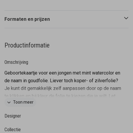
Formaten en prijzen
Productinformatie
Omschrijving
Geboortekaartje voor een jongen met mint watercolor en
de naam in goudfolie. Liever toch koper- of zilverfolie?
Je kunt dit gemakkelijk zelf aanpassen door op de naam
te klikken en bij kleur de folie te kiezen die je wilt. Let
Toon meer
op: Deze kaart heeft een langere verzendtijd: voor 18.00
uur besteld = de volgende werkdag gedrukt en
Designer
verzonden. Minimale bestelhoeveelheid: 20 stuks.
Collectie