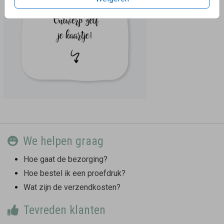
We helpen graag
Hoe gaat de bezorging?
Hoe bestel ik een proefdruk?
Wat zijn de verzendkosten?
Tevreden klanten