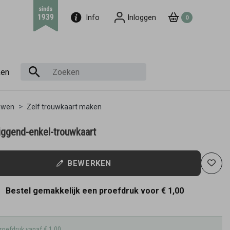
Info
Inloggen
0
ken
uwen
Zelf trouwkaart maken
liggend-enkel-trouwkaart
BEWERKEN
Bestel gemakkelijk een proefdruk voor
€ 1,00
roefdruk vanaf € 1,00