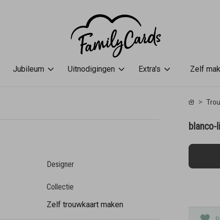
Jubileum
Uitnodigingen
Extra's
Zelf ma
Tro
blanco-
Designer
Collectie
Zelf trouwkaart maken
P