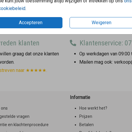
Je kunt jouw toestemming altijd wijzigen of intrekken op ons
ons
cookiebeleid
.
Accepteren
Weigeren
reden klanten
Klantenservice: 07
illen graag dat onze klanten
Op werkdagen van 09:00 t
 worden.
Mailen mag ook: verkoop
streven naar ★★★★★.
Informatie
 ons
Hoe werkt het?
gestelde vragen
Prijzen
ntie en klachtenprocedure
Betalen