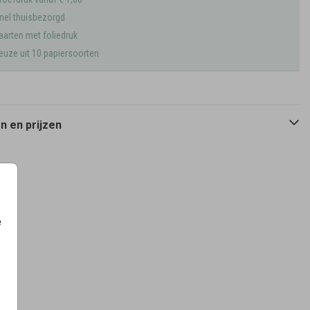
nel thuisbezorgd
aarten met foliedruk
euze uit 10 papiersoorten
 en prijzen
e