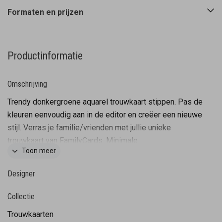
Formaten en prijzen
Productinformatie
Omschrijving
Trendy donkergroene aquarel trouwkaart stippen. Pas de
kleuren eenvoudig aan in de editor en creëer een nieuwe
stijl. Verras je familie/vrienden met jullie unieke
trouwkaart van FamilyCards. Minimale
Toon meer
bestelhoeveelheid: 5 kaarten
Designer
Collectie
Trouwkaarten